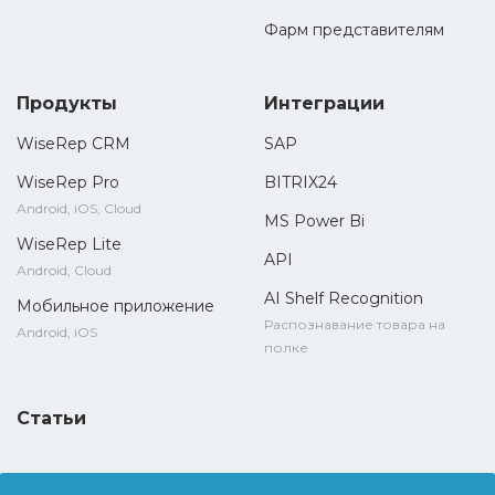
Фарм представителям
Продукты
Интеграции
WiseRep CRM
SAP
WiseRep Pro
BITRIX24
Android, iOS, Cloud
MS Power Bi
WiseRep Lite
API
Android, Cloud
AI Shelf Recognition
Мобильное приложение
Распознавание товара на
Android, iOS
полке
Статьи