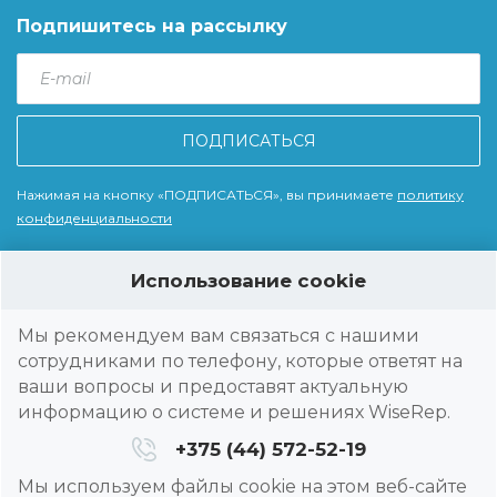
Подпишитесь на рассылку
E-
mail
*
Нажимая на кнопку «ПОДПИСАТЬСЯ», вы принимаете
политику
конфиденциальности
Использование cookie
© 2026 Wise Technologies, LLC - WiseRep Мы помогаем компаниям
автоматизировать работу полевых сотрудников из различных
Мы рекомендуем вам связаться с нашими
рыночных отраслей - производство и дистрибуция продуктов
сотрудниками по телефону, которые ответят на
питания, дистрибуция строительных материалов фармацевтика,
ваши вопросы и предоставят актуальную
рекламные агентства.
информацию о системе и решениях WiseRep.
Поддержка
+375 (44) 572-52-19
Мы используем файлы cookie на этом веб-сайте
Конфиденциальность и условия