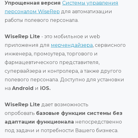
Упрощенная
версия
Системы управления
персоналом WiseRep
для автоматизации
работы полевого персонала.
WiseRep Lite
- это мобильное и web
приложения для
мерчендайзера
, сервисного
инженера, промоутера, торгового и
фармацевтического представителя,
супервайзера и контролера, а также другого
полевого персонала. Доступно для установки
на
Android
и
iOS.
WiseRep Lite
дает возможность
опробовать
базовые функции системы без
адаптации функционала
непосредственно
под задачи и потребности Вашего бизнеса.