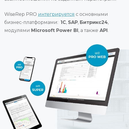
WiseRep PRO
интегрируется
с основными
бизнес-платформами:
1С
,
SAP
,
Битрикс24
,
модулями
Microsoft Power BI
, а также
API
.