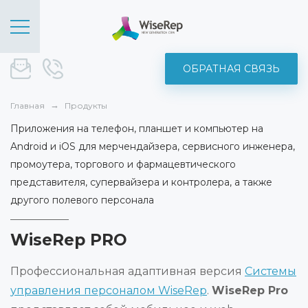
ОБРАТНАЯ СВЯЗЬ
sale@wise-rep.com
+375 (44) 572-52-19
Главная
Продукты
Приложения на телефон, планшет и компьютер на
Android и iOS для мерчендайзера, сервисного инженера,
промоутера, торгового и фармацевтического
представителя, супервайзера и контролера, а также
другого полевого персонала
WiseRep PRO
Профессиональная адаптивная версия
Системы
управления персоналом WiseRep
.
WiseRep Pro