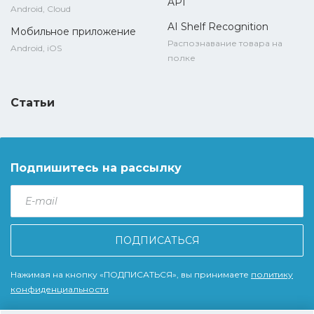
API
Android, Cloud
AI Shelf Recognition
Мобильное приложение
Распознавание товара на
Android, iOS
полке
Статьи
Подпишитесь на рассылку
E-
mail
*
Нажимая на кнопку «ПОДПИСАТЬСЯ», вы принимаете
политику
конфиденциальности