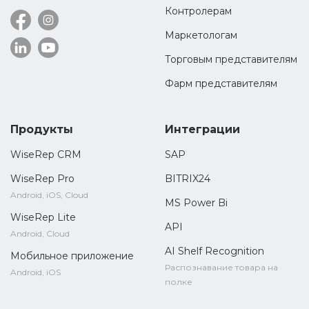
Контролерам
Маркетологам
Торговым представителям
Фарм представителям
Продукты
Интеграции
WiseRep CRM
SAP
WiseRep Pro
BITRIX24
Android, iOS, Cloud
MS Power Bi
WiseRep Lite
API
Android, Cloud
AI Shelf Recognition
Мобильное приложение
Распознавание товара на
Android, iOS
полке