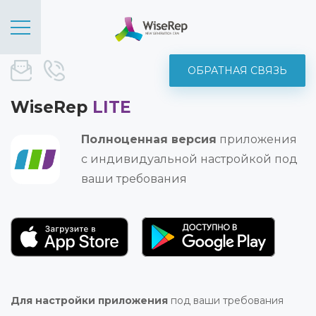
ОБРАТНАЯ СВЯЗЬ
sale@wise-rep.com
+375 (44) 572-52-19
WiseRep
LITE
Полноценная версия
приложения
с индивидуальной настройкой под
ваши требования
Для настройки приложения
под ваши требования