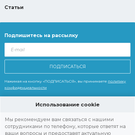
Статьи
Подпишитесь на рассылку
E-
mail
*
Нажимая на кнопку «ПОДПИСАТЬСЯ», вы принимаете
политику
конфиденциальности
Использование cookie
© 2026 Wise Technologies, LLC - WiseRep Мы помогаем компаниям
автоматизировать работу полевых сотрудников из различных
Мы рекомендуем вам связаться с нашими
рыночных отраслей - производство и дистрибуция продуктов
сотрудниками по телефону, которые ответят на
питания, дистрибуция строительных материалов фармацевтика,
ваши вопросы и предоставят актуальную