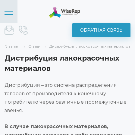
ОБРАТНАЯ СВЯЗЬ
sale@wise-rep.com
+375 (44) 572-52-19
Главная
Статьи
Дистрибуция лакокрасочных материалов
Дистрибуция лакокрасочных
материалов
Дистрибуция – это система распределения
товаров от производителя к конечному
потребителю через различные промежуточные
звенья.
В случае лакокрасочных материалов,
дистрибуция включает в себя следующие