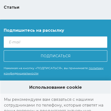
Статьи
Подпишитесь на рассылку
E-
mail
*
Нажимая на кнопку «ПОДПИСАТЬСЯ», вы принимаете
политику
конфиденциальности
Использование cookie
© 2026 Wise Technologies, LLC - WiseRep Мы помогаем компаниям
автоматизировать работу полевых сотрудников из различных
Мы рекомендуем вам связаться с нашими
рыночных отраслей - производство и дистрибуция продуктов
сотрудниками по телефону, которые ответят на
питания, дистрибуция строительных материалов фармацевтика,
ваши вопросы и предоставят актуальную