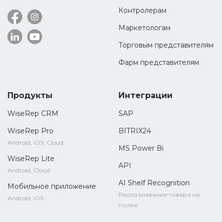
Контролерам
Маркетологам
Торговым представителям
Фарм представителям
Продукты
Интеграции
WiseRep CRM
SAP
WiseRep Pro
BITRIX24
Android, iOS, Cloud
MS Power Bi
WiseRep Lite
API
Android, Cloud
AI Shelf Recognition
Мобильное приложение
Распознавание товара на
Android, iOS
полке