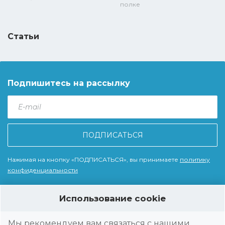
полке
Статьи
Подпишитесь на рассылку
E-
mail
*
Нажимая на кнопку «ПОДПИСАТЬСЯ», вы принимаете
политику
конфиденциальности
Использование cookie
© 2026 Wise Technologies, LLC - WiseRep Мы помогаем компаниям
автоматизировать работу полевых сотрудников из различных
Мы рекомендуем вам связаться с нашими