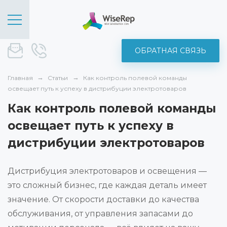
ОБРАТНАЯ СВЯЗЬ
sale@wise-rep.com
+375 (44) 572-52-19
Главная
Статьи
Как контроль полевой команды
освещает путь к успеху в дистрибуции электротоваров
Как контроль полевой команды
освещает путь к успеху в
дистрибуции электротоваров
Дистрибуция электротоваров и освещения —
это сложный бизнес, где каждая деталь имеет
значение. От скорости доставки до качества
обслуживания, от управления запасами до