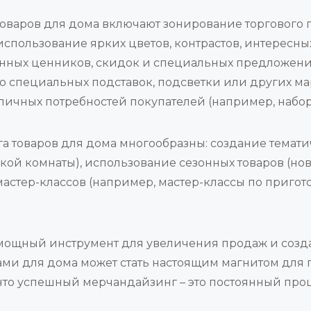
варов для дома включают зонирование торгового 
, использование ярких цветов, контрастов, интересны
онных ценников, скидок и специальных предложени
ью специальных подставок, подсветки или других м
ичных потребностей покупателей (например, набор 
товаров для дома многообразны: создание тематич
ской комнаты), использование сезонных товаров (н
мастер-классов (например, мастер-классы по приго
 мощный инструмент для увеличения продаж и соз
ми для дома может стать настоящим магнитом для п
 что успешный мерчандайзинг – это постоянный про