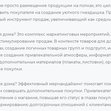
не просто размещение продукции на полках, это цел
вить покупателя на создание уютного гнездышка. 
ный инструмент продаж, увеличивающий как средний
ля дома? Это комплекс маркетинговых мероприятий
стимулирование продаж. В контексте товаров для д
х, создание логичных товарных групп и подгрупп,
я создания привлекательной атмосферы, информат
ополнительных материалов (плакаты, листовки), о
е покупки.
ля дома? Эффективный мерчандайзинг помогает пок
 и совершать дополнительные покупки. Привлекате
ление о магазине, повышая его статус в глазах поку
формированию долгосрочных отношений с клиентами