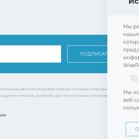
Ис
Мы ре
нашим
котор
предо
инфор
WiseR
м компаниям автоматизировать работу полевых сотрудников из различ
Мы ис
родуктов питания, дистрибуция строительных материалов фармацевт
веб-с
польз
вия
О