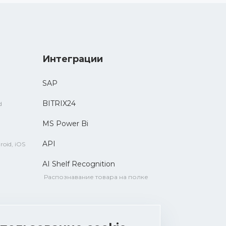
Интеграции
SAP
BITRIX24
d
MS Power Bi
API
roid, iOS
AI Shelf Recognition
Распознавание товара на полке