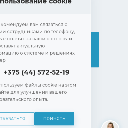
пользование cookie
комендуем вам связаться с
и сотрудниками по телефону,
ые ответят на ваши вопросы и
ставят актуальную
Нажимая на кнопку «ПОДПИСАТЬСЯ», вы
мацию о системе и решениях
принимаете
политику конфиденциальности
ep.
+375 (44) 572-52-19
+375 (44) 572-52-19
ных
пользуем файлы cookie на этом
ика,
айте для улучшения вашего
sale@wise-rep.com
овательского опыта.
ТКАЗАТЬСЯ
ПРИНЯТЬ