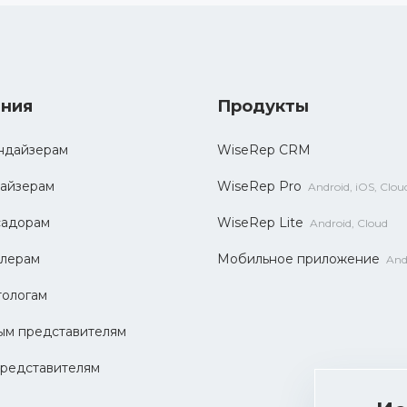
ния
Продукты
ндайзерам
WiseRep CRM
айзерам
WiseRep Pro
Android, iOS, Clou
садорам
WiseRep Lite
Android, Cloud
лерам
Мобильное приложение
And
ологам
ым представителям
редставителям