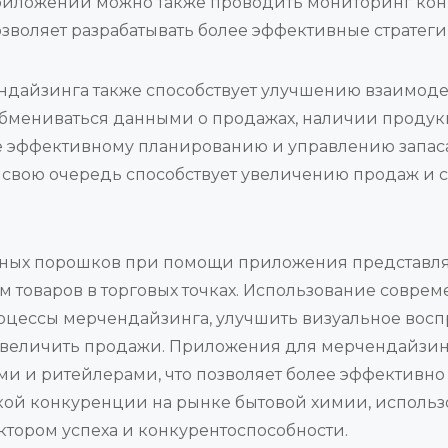
иложений можно также проводить мониторинг конк
озволяет разрабатывать более эффективные стратег
дайзинга также способствует улучшению взаимод
бмениваться данными о продажах, наличии продук
ее эффективному планированию и управлению запаса
в свою очередь способствует увеличению продаж и 
ьных порошков при помощи приложения представля
товаров в торговых точках. Использование соврем
оцессы мерчендайзинга, улучшить визуальное восп
 увеличить продажи. Приложения для мерчендайзин
 и ритейлерами, что позволяет более эффективно 
окой конкуренции на рынке бытовой химии, исполь
тором успеха и конкурентоспособности.