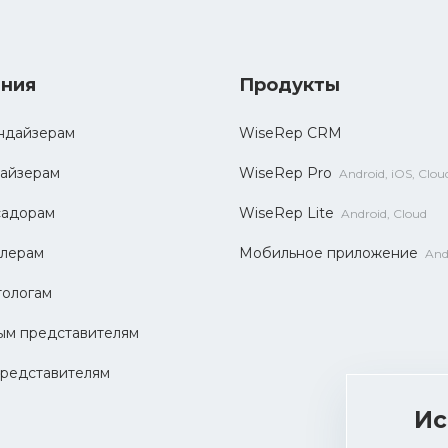
ния
Продукты
ндайзерам
WiseRep CRM
айзерам
WiseRep Pro
Android, iOS, Clou
садорам
WiseRep Lite
Android, Cloud
лерам
Мобильное приложение
And
ологам
ым представителям
редставителям
Ис