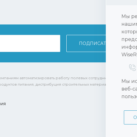
Мы ре
нашим
котор
предо
инфор
WiseR
м компаниям автоматизировать работу полевых сотрудников из различ
Мы ис
родуктов питания, дистрибуция строительных материалов фармацевт
веб-с
польз
вия
О