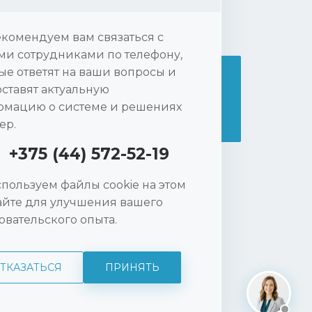
комендуем вам связаться с
и сотрудниками по телефону,
ые ответят на ваши вопросы и
ставят актуальную
Нажимая на кнопку «ПОДПИСАТЬСЯ», вы
мацию о системе и решениях
принимаете
политику конфиденциальности
ep.
+375 (44) 572-52-19
+375 (44) 572-52-19
ных
пользуем файлы cookie на этом
ика,
айте для улучшения вашего
sale@wise-rep.com
овательского опыта.
ТКАЗАТЬСЯ
ПРИНЯТЬ