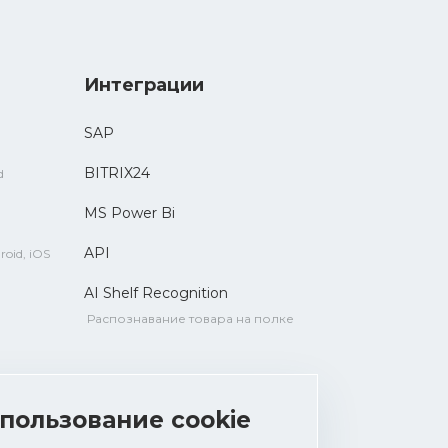
Интеграции
SAP
BITRIX24
d
MS Power Bi
API
roid, iOS
AI Shelf Recognition
Распознавание товара на полке
пользование cookie