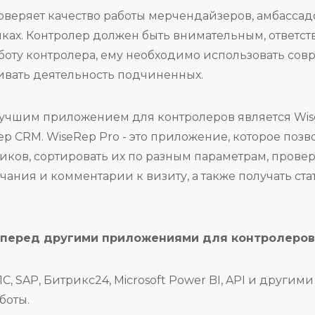
роверяет качество работы мерчендайзеров, амбасса
чках. Контролер должен быть внимательным, ответс
работу контролера, ему необходимо использовать с
ивать деятельность подчиненных.
шим приложением для контролеров является WiseRe
p CRM. WiseRep Pro - это приложение, которое поз
иков, сортировать их по разным параметрам, прове
ечания и комментарии к визиту, а также получать ст
 перед другими приложениями для контролеров
С, SAP, Битрикс24, Microsoft Power BI, API и другим
боты.