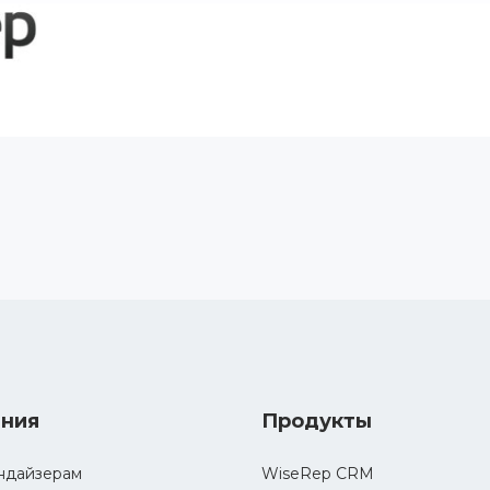
ния
Продукты
ндайзерам
WiseRep CRM