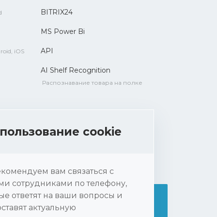
BITRIX24
d
MS Power Bi
API
roid, iOS
AI Shelf Recognition
Распознавание товара на полке
пользование cookie
комендуем вам связаться с
и сотрудниками по телефону,
ые ответят на ваши вопросы и
ставят актуальную
Нажимая на кнопку «ПОДПИСАТЬСЯ», вы