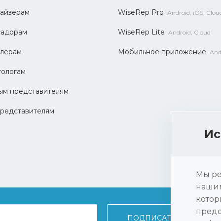
айзерам
WiseRep Pro
Android, iOS, Clou
садорам
WiseRep Lite
Android, Cloud
лерам
Мобильное приложение
And
ологам
ым представителям
редставителям
Ис
Мы ре
нашим
котор
предо