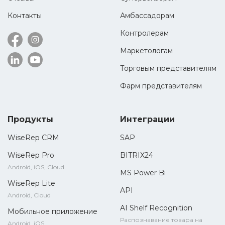
Контакты
Амбассадорам
Контролерам
Маркетологам
Торговым представителям
Фарм представителям
Продукты
Интеграции
WiseRep CRM
SAP
WiseRep Pro
BITRIX24
Android, iOS, Cloud
MS Power Bi
WiseRep Lite
API
Android, Cloud
AI Shelf Recognition
Мобильное приложение
Распознавание товара на
Android, iOS