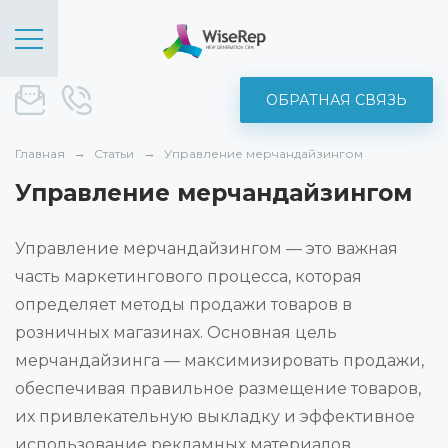
ОБРАТНАЯ СВЯЗЬ
sale@wise-rep.com
+375 (44) 572-52-19
Главная
Статьи
Управление мерчандайзингом
Управление мерчандайзингом
Управление мерчандайзингом — это важная
часть маркетингового процесса, которая
определяет методы продажи товаров в
розничных магазинах. Основная цель
мерчандайзинга — максимизировать продажи,
обеспечивая правильное размещение товаров,
их привлекательную выкладку и эффективное
использование рекламных материалов.